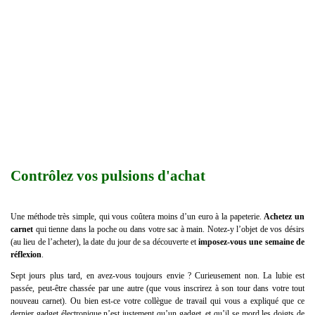
Contrôlez vos pulsions d'achat
Une méthode très simple, qui vous coûtera moins d’un euro à la papeterie.
Achetez un
carnet
qui tienne dans la poche ou dans votre sac à main. Notez-y l’objet de vos désirs
(au lieu de l’acheter), la date du jour de sa découverte et
imposez-vous une semaine de
réflexion
.
Sept jours plus tard, en avez-vous toujours envie ? Curieusement non. La lubie est
passée, peut-être chassée par une autre (que vous inscrirez à son tour dans votre tout
nouveau carnet). Ou bien est-ce votre collègue de travail qui vous a expliqué que ce
dernier gadget électronique n’est justement qu’un gadget, et qu’il se mord les doigts de