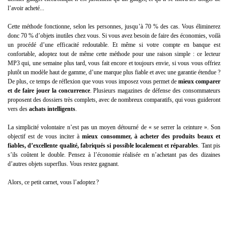
l’avoir acheté...
Cette méthode fonctionne, selon les personnes, jusqu’à 70 % des cas. Vous éliminerez
donc 70 % d’objets inutiles chez vous. Si vous avez besoin de faire des économies, voilà
un procédé d’une efficacité redoutable. Et même si votre compte en banque est
confortable, adoptez tout de même cette méthode pour une raison simple : ce lecteur
MP3 qui, une semaine plus tard, vous fait encore et toujours envie, si vous vous offriez
plutôt un modèle haut de gamme, d’une marque plus fiable et avec une garantie étendue ?
De plus, ce temps de réflexion que vous vous imposez vous permet de
mieux comparer
et de faire jouer la concurrence
. Plusieurs magazines de défense des consommateurs
proposent des dossiers très complets, avec de nombreux comparatifs, qui vous guideront
vers des
achats intelligents
.
La simplicité volontaire n’est pas un moyen détourné de « se serrer la ceinture ». Son
objectif est de vous inciter à
mieux consommer, à acheter des produits beaux et
fiables, d’excellente qualité, fabriqués si possible localement et réparables
. Tant pis
s’ils coûtent le double. Pensez à l’économie réalisée en n’achetant pas des dizaines
d’autres objets superflus. Vous restez gagnant.
Alors, ce petit carnet, vous l’adoptez ?