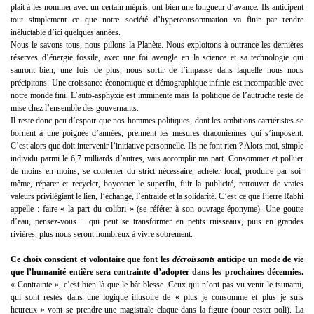
plait à les nommer avec un certain mépris, ont bien une longueur d’avance. Ils anticipent
tout simplement ce que notre société d’hyperconsommation va finir par rendre
inéluctable d’ici quelques années.
Nous le savons tous, nous pillons la Planète. Nous exploitons à outrance les dernières
réserves d’énergie fossile, avec une foi aveugle en la science et sa technologie qui
sauront bien, une fois de plus, nous sortir de l’impasse dans laquelle nous nous
précipitons. Une croissance économique et démographique infinie est incompatible avec
notre monde fini. L’auto-asphyxie est imminente mais la politique de l’autruche reste de
mise chez l’ensemble des gouvernants.
Il reste donc peu d’espoir que nos hommes politiques, dont les ambitions carriéristes se
bornent à une poignée d’années, prennent les mesures draconiennes qui s’imposent.
C’est alors que doit intervenir l’initiative personnelle. Ils ne font rien ? Alors moi, simple
individu parmi le 6,7 milliards d’autres, vais accomplir ma part. Consommer et polluer
de moins en moins, se contenter du strict nécessaire, acheter local, produire par soi-
même, réparer et recycler, boycotter le superflu, fuir la publicité, retrouver de vraies
valeurs privilégiant le lien, l’échange, l’entraide et la solidarité. C’est ce que Pierre Rabhi
appelle : faire « la part du colibri » (se référer à son ouvrage éponyme). Une goutte
d’eau, pensez-vous… qui peut se transformer en petits ruisseaux, puis en grandes
rivières, plus nous seront nombreux à vivre sobrement.
Ce choix conscient et volontaire que font les
décroissants
anticipe un mode de vie
que l’humanité entière sera contrainte d’adopter dans les prochaines décennies.
« Contrainte », c’est bien là que le bât blesse. Ceux qui n’ont pas vu venir le tsunami,
qui sont restés dans une logique illusoire de « plus je consomme et plus je suis
heureux » vont se prendre une magistrale claque dans la figure (pour rester poli). La